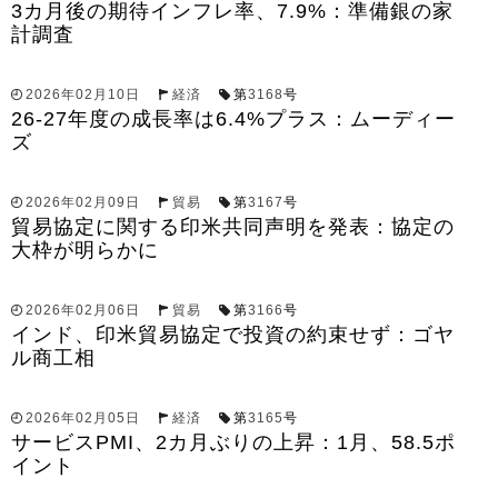
3カ月後の期待インフレ率、7.9%：準備銀の家
計調査
2026年02月10日
経済
第
3168
号
26-27年度の成長率は6.4%プラス：ムーディー
ズ
2026年02月09日
貿易
第
3167
号
貿易協定に関する印米共同声明を発表：協定の
大枠が明らかに
2026年02月06日
貿易
第
3166
号
インド、印米貿易協定で投資の約束せず：ゴヤ
ル商工相
2026年02月05日
経済
第
3165
号
サービスPMI、2カ月ぶりの上昇：1月、58.5ポ
イント