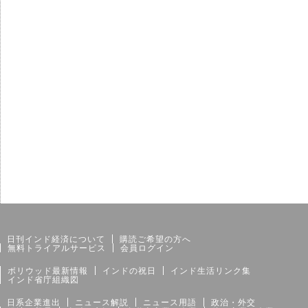
サイトマップ
個人情報保護方針
日刊インド経済について
購読ご希望の方へ
無料トライアルサービス
会員ログイン
ボリウッド最新情報
インドの祝日
インド生活リンク集
インド省庁組織図
日系企業進出
ニュース解説
ニュース用語
政治・外交