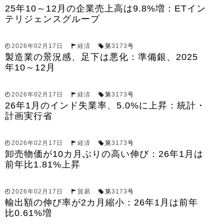
25年10～12月の企業売上高は9.8%増：ETイン
テリジェンスグループ
2026年02月17日
経済
第
3173
号
製造業の景況感、足下は悪化：準備銀、2025
年10～12月
2026年02月17日
経済
第
3173
号
26年1月のインド失業率、5.0%に上昇：統計・
計画実行省
2026年02月17日
経済
第
3173
号
卸売物価が10カ月ぶりの高い伸び：26年1月は
前年比1.81%上昇
2026年02月17日
貿易
第
3173
号
輸出額の伸び率が2カ月縮小：26年1月は前年
比0.61%増