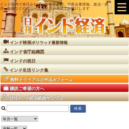
インド国内で発行されている英字新聞、日系企業情報、政治・経
済・金融などのニュースを即日日本語でお届けします
インド映画
ボリウッド最新情報
インド省庁組織図
インドの祝日
インド生活リンク集
無料トライアル
お申込みフォーム
購読ご希望の方へ
紙面サンプル
日刊インド経済