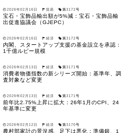
2026年02月16日
貿易
第
3172
号
宝石・宝飾品輸出額が5%減：宝石・宝飾品輸
出促進協議会（GJEPC）
2026年02月16日
経済
第
3172
号
内閣、スタートアップ支援の基金設立を承認：
1千億ルピー規模
2026年02月13日
経済
第
3171
号
消費者物価指数の新シリーズ開始：基準年、調
査対象など変更
2026年02月13日
経済
第
3171
号
前年比2.75%上昇に拡大：26年1月のCPI、24
年基準に変更
2026年02月12日
経済
第
3170
号
農村部家計の景況感、足下は悪化：準備銀、1