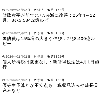
2026年02月02日
経済
第
3162
号
財政赤字が前年比7.3%減に改善：25年4～12
月、8兆5,584.2億ルピー
2026年02月02日
予算
第
3162
号
国防費は15%増の大きな伸び：7兆8,400億ル
ピー
2026年02月02日
予算
第
3162
号
個人所得税は変更なし：新所得税法は4月1日施
行
2026年02月02日
予算
第
3162
号
優等生予算だが不安点も：税収見込みや成長見
込みなど