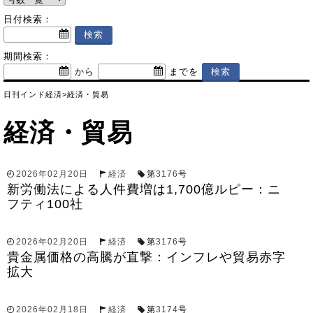
日付検索：
期間検索：
から
までを
日刊インド経済
>
経済・貿易
経済・貿易
2026年02月20日
経済
第
3176
号
新労働法による人件費増は1,700億ルピー：ニ
フティ100社
2026年02月20日
経済
第
3176
号
貴金属価格の高騰が直撃：インフレや貿易赤字
拡大
2026年02月18日
経済
第
3174
号