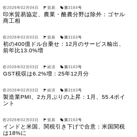
2026年02月04日
貿易
第
3164
号
印米貿易協定、農業・酪農分野は除外：ゴヤル
商工相
2026年02月03日
貿易
第
3163
号
初の400億ドル台乗せ：12月のサービス輸出、
前年比13.0%増
2026年02月03日
経済
第
3163
号
GST税収は6.2%増：25年12月分
2026年02月03日
経済
第
3163
号
製造業PMI、2カ月ぶりの上昇：1月、55.4ポイ
ント
2026年02月03日
貿易
第
3163
号
インドと米国、関税引き下げで合意：米国関税
は18%に