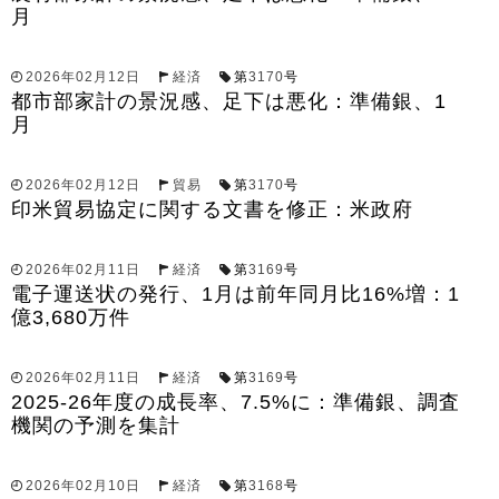
月
2026年02月12日
経済
第
3170
号
都市部家計の景況感、足下は悪化：準備銀、1
月
2026年02月12日
貿易
第
3170
号
印米貿易協定に関する文書を修正：米政府
2026年02月11日
経済
第
3169
号
電子運送状の発行、1月は前年同月比16%増：1
億3,680万件
2026年02月11日
経済
第
3169
号
2025-26年度の成長率、7.5%に：準備銀、調査
機関の予測を集計
2026年02月10日
経済
第
3168
号