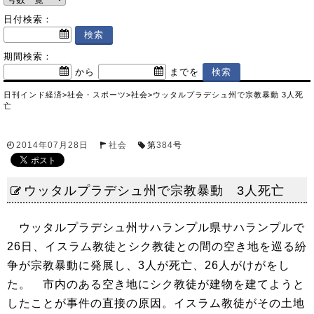
日付検索：
期間検索：
から
までを
日刊インド経済
>
社会・スポーツ
>
社会
>
ウッタルプラデシュ州で宗教暴動 3人死
亡
2014年07月28日
社会
第
384
号
ウッタルプラデシュ州で宗教暴動 3人死亡
ウッタルプラデシュ州サハランプル県サハランプルで
26日、イスラム教徒とシク教徒との間の空き地を巡る紛
争が宗教暴動に発展し、3人が死亡、26人がけがをし
た。 市内のある空き地にシク教徒が建物を建てようと
したことが事件の直接の原因。イスラム教徒がその土地