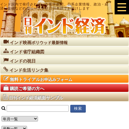
インド国内で発行されている英字新聞、日系企業情報、政治・経
済・金融などのニュースを即日日本語でお届けします
インド映画
ボリウッド最新情報
インド省庁組織図
インドの祝日
インド生活リンク集
無料トライアル
お申込みフォーム
購読ご希望の方へ
紙面サンプル
日刊インド経済