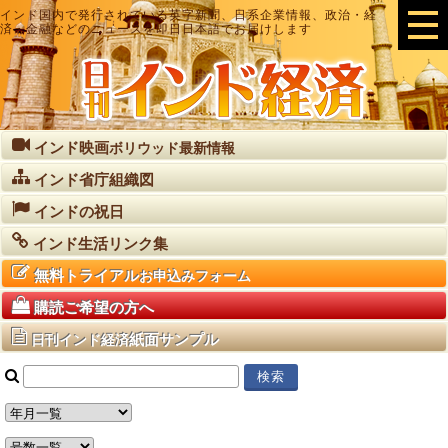
インド国内で発行されている英字新聞、日系企業情報、政治・経
済・金融などのニュースを即日日本語でお届けします
インド映画
ボリウッド最新情報
インド省庁組織図
インドの祝日
インド生活リンク集
無料トライアル
お申込みフォーム
購読ご希望の方へ
紙面サンプル
日刊インド経済