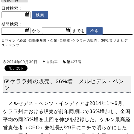
日付検索：
期間検索：
から
までを
日刊インド経済
>
自動車産業・企業
>
自動車
>
ケララ州の販売、36%増 メルセデ
ス・ベンツ
2014年09月30日
自動車
第
427
号
ケララ州の販売、36%増 メルセデス・ベン
ツ
メルセデス・ベンツ・インディアは2014年1〜6月、
ケララ州における販売が前年同期比で36%増加し、全国
平均の同25%増を上回る伸びを記録した。ケルン最高経
営責任者（CEO）兼社長が29日にコチで明らかにした