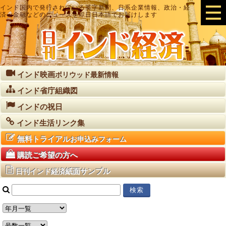
インド国内で発行されている英字新聞、日系企業情報、政治・経
済・金融などのニュースを即日日本語でお届けします
インド映画
ボリウッド最新情報
インド省庁組織図
インドの祝日
インド生活リンク集
無料トライアル
お申込みフォーム
購読ご希望の方へ
紙面サンプル
日刊インド経済