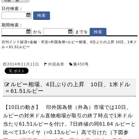
日付検索：
期間検索：
から
までを
日刊インド経済
>
金融・市況
>
外国為替
>
ルピー相場、4日ぶりの上昇 10日、1米ド
ル＝61.51ルピー
2014年11月11日
外国為替
第
450
号
ルピー相場、4日ぶりの上昇 10日、1米ドル
＝61.51ルピー
【10日の動き】 印外国為替（外為）市場では10日、
ルピーの対米ドル直物相場が取引の終了時点で1米ドル
当たり61.51ルピーを付け、7日終値の同61.64 ルピーと
比べて13パイサ（=0.13ルピー）高で引けた（下図参