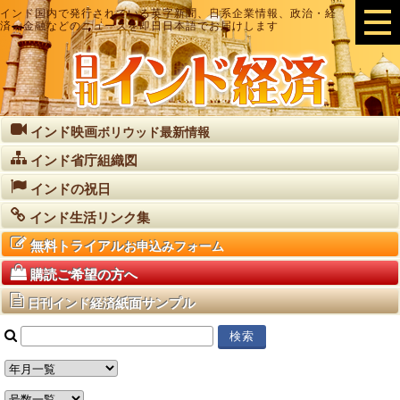
インド国内で発行されている英字新聞、日系企業情報、政治・経
済・金融などのニュースを即日日本語でお届けします
インド映画
ボリウッド最新情報
インド省庁組織図
インドの祝日
インド生活リンク集
無料トライアル
お申込みフォーム
購読ご希望の方へ
紙面サンプル
日刊インド経済