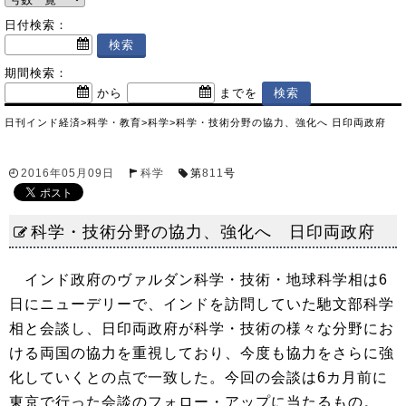
日付検索：
期間検索：
から
までを
日刊インド経済
>
科学・教育
>
科学
>
科学・技術分野の協力、強化へ 日印両政府
2016年05月09日
科学
第
811
号
科学・技術分野の協力、強化へ 日印両政府
インド政府のヴァルダン科学・技術・地球科学相は6
日にニューデリーで、インドを訪問していた馳文部科学
相と会談し、日印両政府が科学・技術の様々な分野にお
ける両国の協力を重視しており、今度も協力をさらに強
化していくとの点で一致した。今回の会談は6カ月前に
東京で行った会談のフォロー・アップに当たるもの。