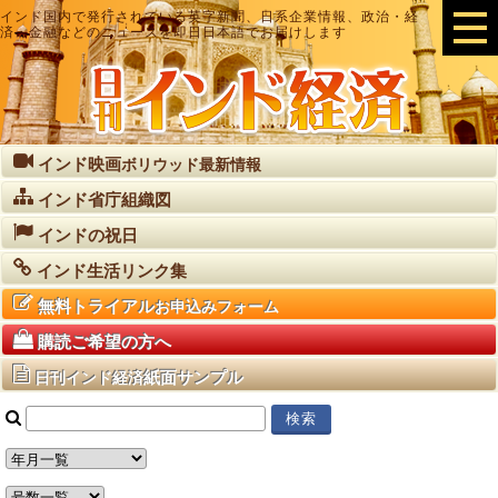
インド国内で発行されている英字新聞、日系企業情報、政治・経
済・金融などのニュースを即日日本語でお届けします
インド映画
ボリウッド最新情報
インド省庁組織図
インドの祝日
インド生活リンク集
無料トライアル
お申込みフォーム
購読ご希望の方へ
紙面サンプル
日刊インド経済