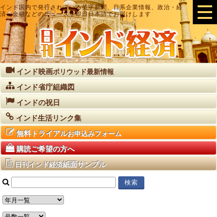
インド国内で発行されている英字新聞、日系企業情報、政治・経
済・金融などのニュースを即日日本語でお届けします
インド映画
ボリウッド最新情報
インド省庁組織図
インドの祝日
インド生活リンク集
無料トライアル
お申込みフォーム
購読ご希望の方へ
紙面サンプル
日刊インド経済