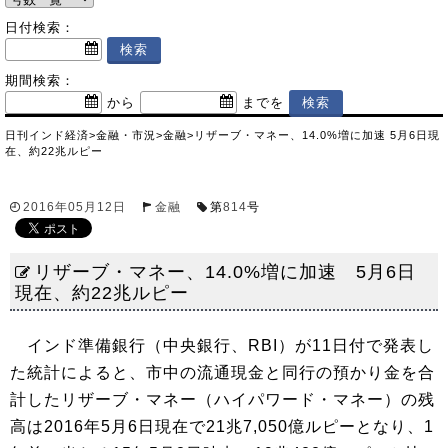
日付検索：
期間検索：
から
までを
日刊インド経済
>
金融・市況
>
金融
>
リザーブ・マネー、14.0%増に加速 5月6日現
在、約22兆ルピー
2016年05月12日
金融
第
814
号
リザーブ・マネー、14.0%増に加速 5月6日
現在、約22兆ルピー
インド準備銀行（中央銀行、RBI）が11日付で発表し
た統計によると、市中の流通現金と同行の預かり金を合
計したリザーブ・マネー（ハイパワード・マネー）の残
高は2016年5月6日現在で21兆7,050億ルピーとなり、1