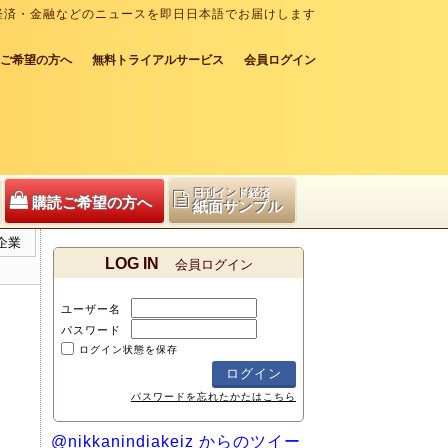
経済・金融などのニュースを即日日本語でお届けします
ご希望の方へ
無料トライアルサービス
会員ログイン
日刊インド経済
購読ご希望の方へ
紙面サンプル
企業
LOG IN
会員ログイン
ユーザー名
パスワード
ログイン状態を保存
パスワードを忘れたかたはこちら
@nikkanindiakeiz からのツイー