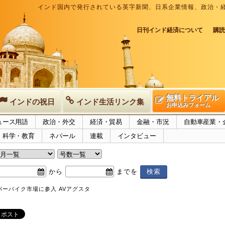
インド国内で発行されている英字新聞、日系企業情報、政治・
日刊インド経済について
購読
無料トライアル
インドの祝日
インド生活リンク集
お申込みフォーム
ュース用語
政治・外交
経済・貿易
金融・市況
自動車産業・
科学・教育
ネパール
連載
インタビュー
から
までを
ーバイク市場に参入 AVアグスタ