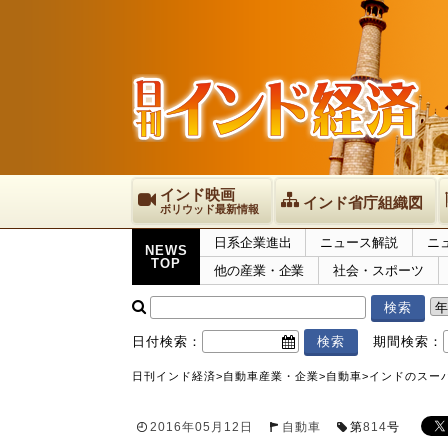
インド映画
インド省庁組織図
ボリウッド最新情報
日系企業進出
ニュース解説
ニ
NEWS
TOP
他の産業・企業
社会・スポーツ
日付検索：
期間検索：
日刊インド経済
>
自動車産業・企業
>
自動車
>
インドのスーパ
2016年05月12日
自動車
第
814
号