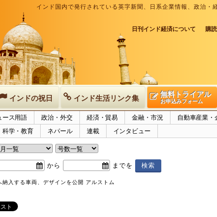
インド国内で発行されている英字新聞、日系企業情報、政治・
日刊インド経済について
購読
無料トライアル
インドの祝日
インド生活リンク集
お申込みフォーム
ュース用語
政治・外交
経済・貿易
金融・市況
自動車産業・
科学・教育
ネパール
連載
インタビュー
から
までを
へ納入する車両、デザインを公開 アルストム