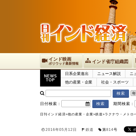
インド映画
インド省庁組織図
ボリウッド最新情報
日系企業進出
ニュース解説
ニ
NEWS
TOP
他の産業・企業
社会・スポーツ
日付検索：
期間検索：
日刊インド経済
>
他の産業・企業
>
鉄道
>
ラクナウ・メトロ
2016年05月12日
鉄道
第
814
号