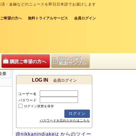
経済・金融などのニュースを即日日本語でお届けします
ご希望の方へ
無料トライアルサービス
会員ログイン
日刊インド経済
購読ご希望の方へ
紙面サンプル
企業
LOG IN
会員ログイン
ユーザー名
パスワード
ログイン状態を保存
パスワードを忘れたかたはこちら
@nikkanindiakeiz からのツイー