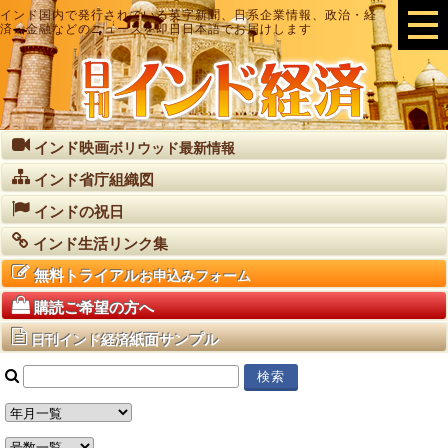
インド国内で発行されている英字新聞、日系企業情報、政治・経
済・金融などのニュースを即日日本語でお届けします
インド映画
ボリウッド最新情報
インド省庁組織図
インドの祝日
インド生活リンク集
無料トライアル
お申込みフォーム
購読ご希望の方へ
紙面サンプル
日刊インド経済