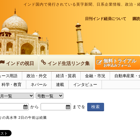
インド国内で発行されている英字新聞、日系企業情報、政治・
日刊インド経済について
購読
無料トライアル
インドの祝日
インド生活リンク集
お申込みフォーム
ュース用語
政治・外交
経済・貿易
金融・市況
自動車産業・
科学・教育
ネパール
連載
インタビュー
から
までを
りの高水準 2日の午前は続騰