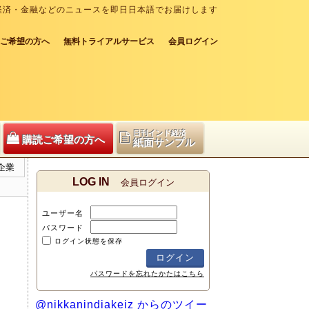
経済・金融などのニュースを即日日本語でお届けします
ご希望の方へ
無料トライアルサービス
会員ログイン
日刊インド経済
購読ご希望の方へ
紙面サンプル
企業
LOG IN
会員ログイン
ユーザー名
パスワード
ログイン状態を保存
パスワードを忘れたかたはこちら
@nikkanindiakeiz からのツイー