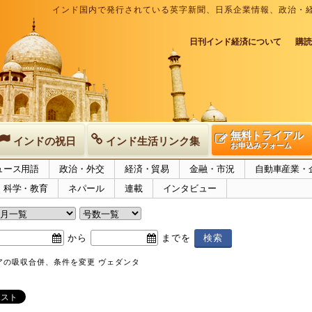
インド国内で発行されている英字新聞、日系企業情報、政治・
日刊インド経済について
購読
無料トライアル
インドの祝日
インド生活リンク集
お申込みフォーム
ュース用語
政治・外交
経済・貿易
金融・市況
自動車産業・
科学・教育
ネパール
連載
インタビュー
から
までを
アの吸収合併、条件を変更 ヴェダンタ