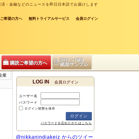
経済・金融などのニュースを即日日本語でお届けします
ご希望の方へ
無料トライアルサービス
会員ログイン
日刊インド経済
購読ご希望の方へ
紙面サンプル
企業
LOG IN
会員ログイン
ユーザー名
パスワード
ログイン状態を保存
パスワードを忘れたかたはこちら
@nikkanindiakeiz からのツイー