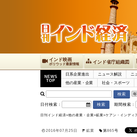
インド映画
インド省庁組織図
ボリウッド最新情報
日系企業進出
ニュース解説
ニ
NEWS
TOP
他の産業・企業
社会・スポーツ
日付検索：
期間検索：
日刊インド経済
>
他の産業・企業
>
鉱業
>
ケアン・インディ
2016年07月25日
鉱業
第
865
号