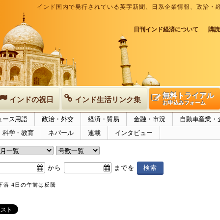
インド国内で発行されている英字新聞、日系企業情報、政治・
日刊インド経済について
購読
無料トライアル
インドの祝日
インド生活リンク集
お申込みフォーム
ュース用語
政治・外交
経済・貿易
金融・市況
自動車産業・
科学・教育
ネパール
連載
インタビュー
から
までを
下落 4日の午前は反騰