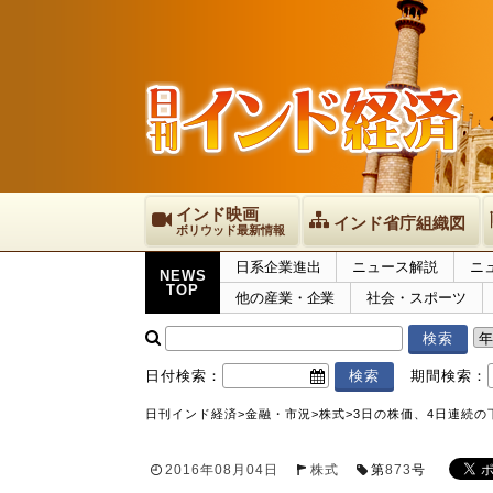
インド映画
インド省庁組織図
ボリウッド最新情報
日系企業進出
ニュース解説
ニ
NEWS
TOP
他の産業・企業
社会・スポーツ
日付検索：
期間検索：
日刊インド経済
>
金融・市況
>
株式
>
3日の株価、4日連続の
2016年08月04日
株式
第
873
号