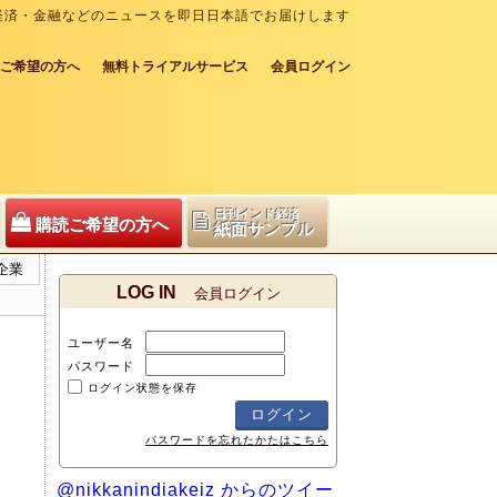
経済・金融などのニュースを即日日本語でお届けします
ご希望の方へ
無料トライアルサービス
会員ログイン
日刊インド経済
購読ご希望の方へ
紙面サンプル
企業
LOG IN
会員ログイン
ユーザー名
パスワード
ログイン状態を保存
パスワードを忘れたかたはこちら
@nikkanindiakeiz からのツイー