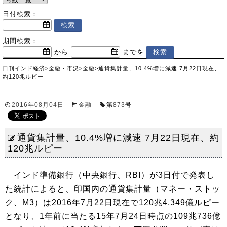
日付検索：
期間検索：
から
までを
日刊インド経済
>
金融・市況
>
金融
>
通貨集計量、10.4%増に減速 7月22日現在、
約120兆ルピー
2016年08月04日
金融
第
873
号
通貨集計量、10.4%増に減速 7月22日現在、約
120兆ルピー
インド準備銀行（中央銀行、RBI）が3日付で発表し
た統計によると、印国内の通貨集計量（マネー・ストッ
ク、M3）は2016年7月22日現在で120兆4,349億ルピー
となり、1年前に当たる15年7月24日時点の109兆736億