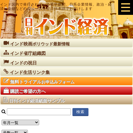
インド国内で発行されている英字新聞、日系企業情報、政治・経
済・金融などのニュースを即日日本語でお届けします
インド映画
ボリウッド最新情報
インド省庁組織図
インドの祝日
インド生活リンク集
無料トライアル
お申込みフォーム
購読ご希望の方へ
紙面サンプル
日刊インド経済