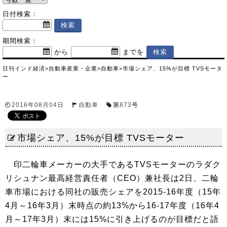
日付検索：
期間検索：
から
までを
日刊インド経済
>
自動車産業・企業
>
自動車
>
市場シェア、15%が目標 TVSモータ
ー
2016年08月04日
自動車
第
873
号
市場シェア、15%が目標 TVSモーター
印二輪車メーカーの大手であるTVSモーターのラダク
リシュナン最高経営責任者（CEO）兼社長は2日、二輪
車市場における同社の販売シェアを2015-16年度（15年
4月～16年3月）末時点の約13%から16-17年度（16年4
月～17年3月）末には15%に引き上げるのが目標だと語