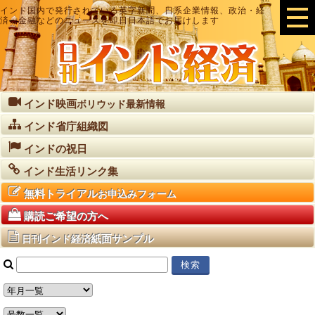
インド国内で発行されている英字新聞、日系企業情報、政治・経
済・金融などのニュースを即日日本語でお届けします
インド映画
ボリウッド最新情報
インド省庁組織図
インドの祝日
インド生活リンク集
無料トライアル
お申込みフォーム
購読ご希望の方へ
紙面サンプル
日刊インド経済