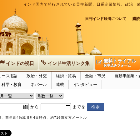
インド国内で発行されている英字新聞、日系企業情報、政治・
日刊インド経済について
購読
無料トライアル
インドの祝日
インド生活リンク集
お申込みフォーム
ュース用語
政治・外交
経済・貿易
金融・市況
自動車産業・
科学・教育
ネパール
連載
インタビュー
から
までを
、前年比4%減 8月4日時点、約716億立方メートル