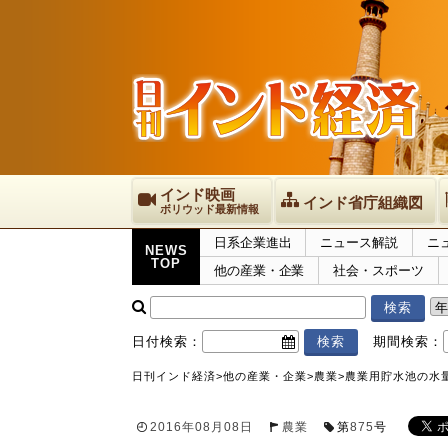
インド映画
インド省庁組織図
ボリウッド最新情報
日系企業進出
ニュース解説
ニ
NEWS
TOP
他の産業・企業
社会・スポーツ
日付検索：
期間検索：
日刊インド経済
>
他の産業・企業
>
農業
>
農業用貯水池の水量
2016年08月08日
農業
第
875
号