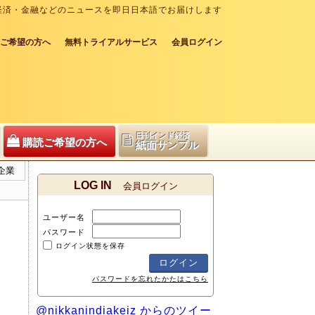
経済・金融などのニュースを即日日本語でお届けします
ご希望の方へ
無料トライアルサービス
会員ログイン
日刊インド経済
購読ご希望の方へ
紙面サンプル
企業
LOG IN
会員ログイン
ユーザー名
パスワード
ログイン状態を保存
パスワードを忘れたかたはこちら
@nikkanindiakeiz からのツイー