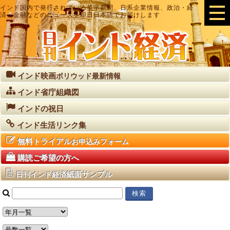
インド国内で発行されている英字新聞、日系企業情報、政治・経
済・金融などのニュースを即日日本語でお届けします
インド映画
ボリウッド最新情報
インド省庁組織図
インドの祝日
インド生活リンク集
無料トライアル
お申込みフォーム
購読ご希望の方へ
紙面サンプル
日刊インド経済