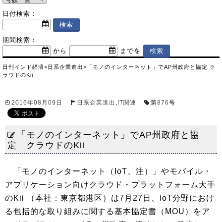
日付検索：
期間検索：
から
までを
日刊インド経済
>
日系企業進出
>
「モノのインターネット」でAP州政府と協定 ク
ラウドのKii
2016年08月09日
日系企業進出
,
IT関連
第
876
号
「モノのインターネット」でAP州政府と協
定 クラウドのKii
「モノのインターネット（IoT、注）」やモバイル・
アプリケーション向けクラウド・プラットフォーム大手
のKii （本社：東京都港区）は7月27日、IoT分野におけ
る包括的な取り組みに関する基本協定書（MOU）をア