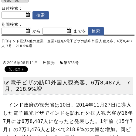
日付検索：
期間検索：
から
までを
日刊インド経済
>
他の産業・企業
>
観光
>
電子ビザの訪印外国人観光客、6万8,487
人 7月、218.9%増
2016年08月11日
観光
第
878
号
電子ビザの訪印外国人観光客、6万8,487人 7
月、218.9%増
インド政府の観光省は10日、2014年11月27日に導入
した電子観光ビザでインドを訪れた外国人観光客が16年
7月には6万8,487人になったと発表した。1年前（15年7
月）の2万1,476人と比べて218.9%の大幅な増加。同ビ