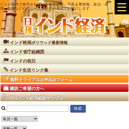
インド国内で発行されている英字新聞、日系企業情報、政治・経
済・金融などのニュースを即日日本語でお届けします
インド映画
ボリウッド最新情報
インド省庁組織図
インドの祝日
インド生活リンク集
無料トライアル
お申込みフォーム
購読ご希望の方へ
紙面サンプル
日刊インド経済