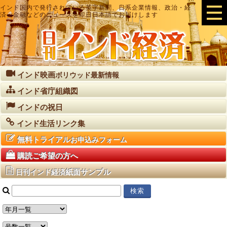
インド国内で発行されている英字新聞、日系企業情報、政治・経
済・金融などのニュースを即日日本語でお届けします
インド映画
ボリウッド最新情報
インド省庁組織図
インドの祝日
インド生活リンク集
無料トライアル
お申込みフォーム
購読ご希望の方へ
紙面サンプル
日刊インド経済