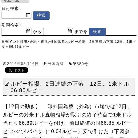
日付検索：
期間検索：
から
までを
日刊インド経済
>
金融・市況
>
外国為替
>
ルピー相場、2日連続の下落 12日、1米ド
ル＝66.85ルピー
2016年08月16日
外国為替
第
880
号
ルピー相場、2日連続の下落 12日、1米ドル
＝66.85ルピー
【12日の動き】 印外国為替（外為）市場では12日、
ルピーの対米ドル直物相場が取引の終了時点で1米ドル
当たり66.89ルピーを付け、前日終値の同66.85 ルピー
と比べて4パイサ（=0.04ルピー）安で引けた（下図参