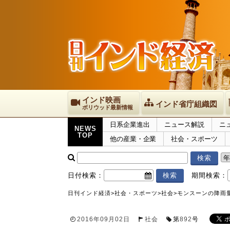
インド映画
インド省庁組織図
ボリウッド最新情報
日系企業進出
ニュース解説
ニ
NEWS
TOP
他の産業・企業
社会・スポーツ
日付検索：
期間検索：
日刊インド経済
>
社会・スポーツ
>
社会
>
モンスーンの降雨量
2016年09月02日
社会
第
892
号