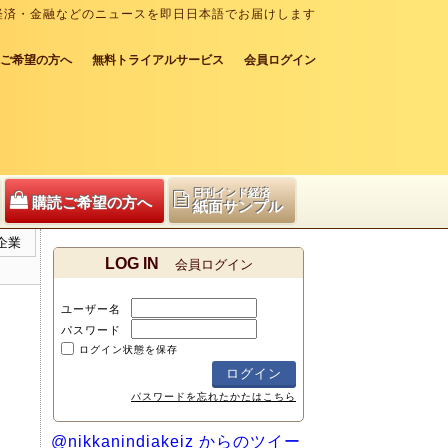
経済・金融などのニュースを即日日本語でお届けします
ご希望の方へ
無料トライアルサービス
会員ログイン
日刊インド経済
購読ご希望の方へ
紙面サンプル
企業
LOG IN
会員ログイン
ユーザー名
パスワード
ログイン状態を保存
パスワードを忘れたかたはこちら
@nikkanindiakeiz からのツイー