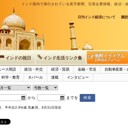
インド国内で発行されている英字新聞、日系企業情報、政治・
日刊インド経済について
購読
無料トライアル
インドの祝日
インド生活リンク集
お申込みフォーム
ュース用語
政治・外交
経済・貿易
金融・市況
自動車産業・
科学・教育
ネパール
連載
インタビュー
から
までを
、平年比2.9%減 気象局、8月31日現在