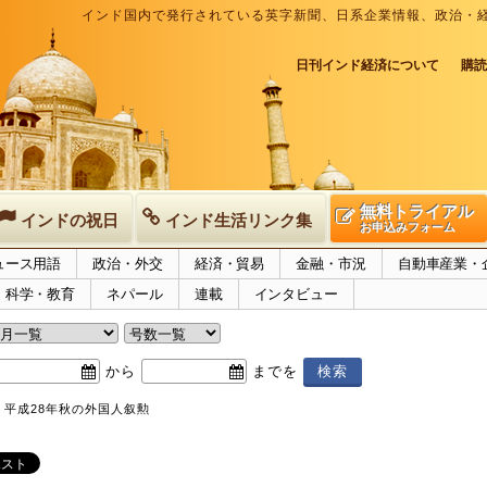
インド国内で発行されている英字新聞、日系企業情報、政治・
日刊インド経済について
購読
無料トライアル
インドの祝日
インド生活リンク集
お申込みフォーム
ュース用語
政治・外交
経済・貿易
金融・市況
自動車産業・
科学・教育
ネパール
連載
インタビュー
から
までを
 平成28年秋の外国人叙勲