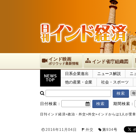
インド映画
インド省庁組織図
ボリウッド最新情報
日系企業進出
ニュース解説
ニ
NEWS
TOP
他の産業・企業
社会・スポーツ
日付検索：
期間検索：
日刊インド経済
>
政治・外交
>
外交
>
インドからは1人が受章
2016年11月04日
外交
第
934
号