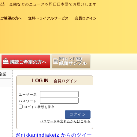
経済・金融などのニュースを即日日本語でお届けします
ご希望の方へ
無料トライアルサービス
会員ログイン
日刊インド経済
購読ご希望の方へ
紙面サンプル
企業
LOG IN
会員ログイン
ユーザー名
パスワード
ログイン状態を保存
パスワードを忘れたかたはこちら
@nikkanindiakeiz からのツイー