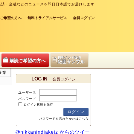
経済・金融などのニュースを即日日本語でお届けします
ご希望の方へ
無料トライアルサービス
会員ログイン
日刊インド経済
購読ご希望の方へ
紙面サンプル
企業
LOG IN
会員ログイン
ユーザー名
パスワード
ログイン状態を保存
パスワードを忘れたかたはこちら
@nikkanindiakeiz からのツイー