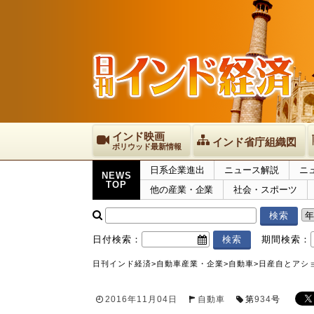
インド映画
インド省庁組織図
ボリウッド最新情報
日系企業進出
ニュース解説
ニ
NEWS
TOP
他の産業・企業
社会・スポーツ
日付検索：
期間検索：
日刊インド経済
>
自動車産業・企業
>
自動車
>
日産自とアシ
2016年11月04日
自動車
第
934
号