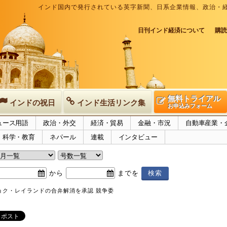
インド国内で発行されている英字新聞、日系企業情報、政治・
日刊インド経済について
購読
無料トライアル
インドの祝日
インド生活リンク集
お申込みフォーム
ュース用語
政治・外交
経済・貿易
金融・市況
自動車産業・
科学・教育
ネパール
連載
インタビュー
から
までを
ョク・レイランドの合弁解消を承認 競争委