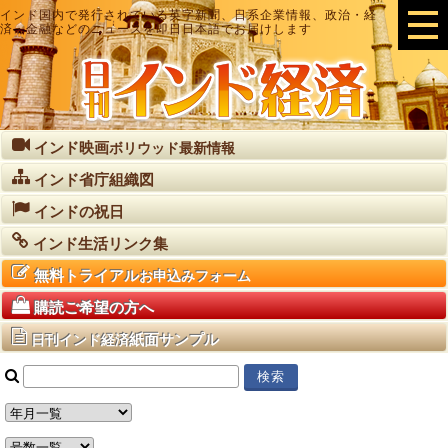
インド国内で発行されている英字新聞、日系企業情報、政治・経
済・金融などのニュースを即日日本語でお届けします
インド映画
ボリウッド最新情報
インド省庁組織図
インドの祝日
インド生活リンク集
無料トライアル
お申込みフォーム
購読ご希望の方へ
紙面サンプル
日刊インド経済