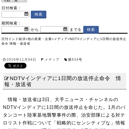
日付検索：
期間検索：
から
までを
日刊インド経済
>
他の産業・企業
>
メディア
>
NDTVインディアに1日間の放送停止
命令 情報・放送省
2016年11月04日
メディア
第
934
号
NDTVインディアに1日間の放送停止命令 情
報・放送省
情報・放送省は3日、大手ニュース・チャンネルの
NDTVインディアに1日間の放送停止を命じた。1月のパ
タンコート陸軍基地襲撃事件の際、治安部隊による対テ
ロリスト作戦について「戦略的にセンシティブな」情報