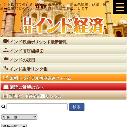
インド国内で発行されている英字新聞、日系企業情報、政治・経
済・金融などのニュースを即日日本語でお届けします
インド映画
ボリウッド最新情報
インド省庁組織図
インドの祝日
インド生活リンク集
無料トライアル
お申込みフォーム
購読ご希望の方へ
紙面サンプル
日刊インド経済