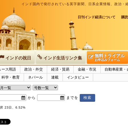
インド国内で発行されている英字新聞、日系企業情報、政治・
日刊インド経済について
購読
無料トライアル
インドの祝日
インド生活リンク集
お申込みフォーム
ュース用語
政治・外交
経済・貿易
金融・市況
自動車産業・
科学・教育
ネパール
連載
インタビュー
から
までを
 23日、6.52%