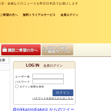
経済・金融などのニュースを即日日本語でお届けします
ご希望の方へ
無料トライアルサービス
会員ログイン
日刊インド経済
購読ご希望の方へ
紙面サンプル
企業
LOG IN
会員ログイン
ユーザー名
パスワード
ログイン状態を保存
パスワードを忘れたかたはこちら
@nikkanindiakeiz からのツイー