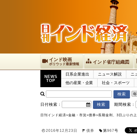
インド映画
インド省庁組織図
ボリウッド最新情報
日系企業進出
ニュース解説
ニ
NEWS
TOP
他の産業・企業
社会・スポーツ
日付検索：
期間検索：
日刊インド経済
>
金融・市況
>
債券
>
長期金利、3日ぶりの上昇
2016年12月23日
債券
第
967
号