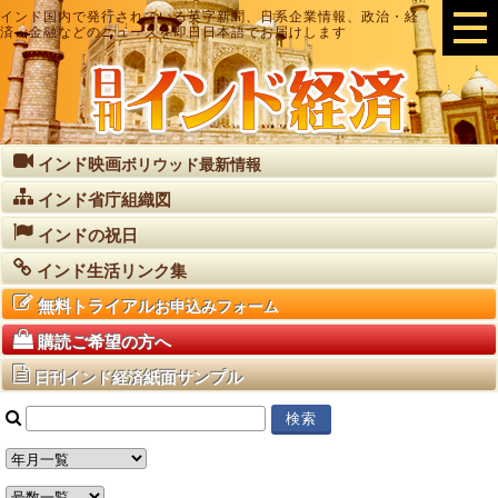
インド国内で発行されている英字新聞、日系企業情報、政治・経
済・金融などのニュースを即日日本語でお届けします
インド映画
ボリウッド最新情報
インド省庁組織図
インドの祝日
インド生活リンク集
無料トライアル
お申込みフォーム
購読ご希望の方へ
紙面サンプル
日刊インド経済