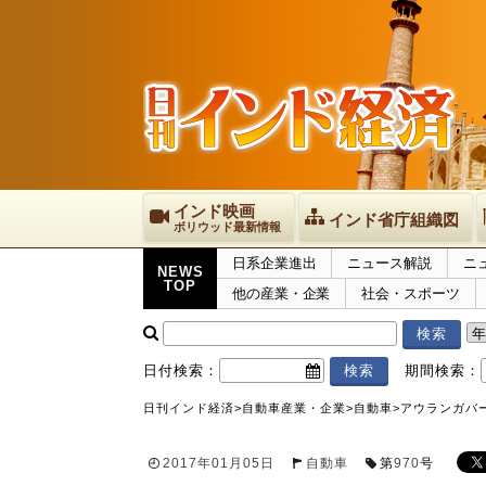
インド映画
インド省庁組織図
ボリウッド最新情報
日系企業進出
ニュース解説
ニ
NEWS
TOP
他の産業・企業
社会・スポーツ
日付検索：
期間検索：
日刊インド経済
>
自動車産業・企業
>
自動車
>
アウランガバ
2017年01月05日
自動車
第
970
号