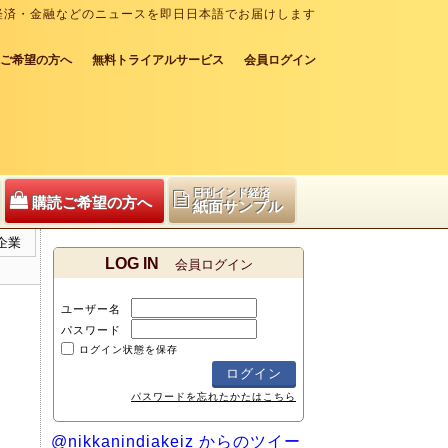
経済・金融などのニュースを即日日本語でお届けします
ご希望の方へ
無料トライアルサービス
会員ログイン
日刊インド経済
購読ご希望の方へ
紙面サンプル
企業
LOG IN
会員ログイン
ユーザー名
パスワード
ログイン状態を保存
パスワードを忘れたかたはこちら
@nikkanindiakeiz からのツイー