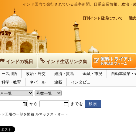
インド国内で発行されている英字新聞、日系企業情報、政治・
日刊インド経済について
購読
無料トライアル
インドの祝日
インド生活リンク集
お申込みフォーム
ュース用語
政治・外交
経済・貿易
金融・市況
自動車産業・
科学・教育
ネパール
連載
インタビュー
から
までを
ード工場の一部を閉鎖 ルマックス・オート