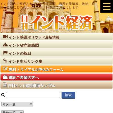
インド国内で発行されている英字新聞、日系企業情報、政治・経
済・金融などのニュースを即日日本語でお届けします
インド映画
ボリウッド最新情報
インド省庁組織図
インドの祝日
インド生活リンク集
無料トライアル
お申込みフォーム
購読ご希望の方へ
紙面サンプル
日刊インド経済