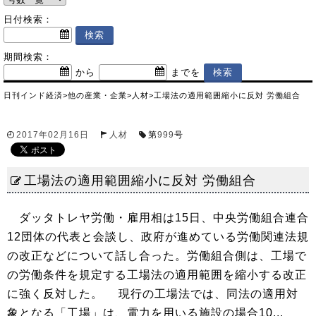
日付検索：
期間検索：
から
までを
日刊インド経済
>
他の産業・企業
>
人材
>
工場法の適用範囲縮小に反対 労働組合
2017年02月16日
人材
第
999
号
工場法の適用範囲縮小に反対 労働組合
ダッタトレヤ労働・雇用相は15日、中央労働組合連合
12団体の代表と会談し、政府が進めている労働関連法規
の改正などについて話し合った。労働組合側は、工場で
の労働条件を規定する工場法の適用範囲を縮小する改正
に強く反対した。 現行の工場法では、同法の適用対
象となる「工場」は、電力を用いる施設の場合10...