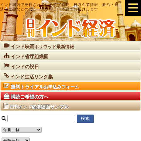
インド国内で発行されている英字新聞、日系企業情報、政治・経
済・金融などのニュースを即日日本語でお届けします
インド映画
ボリウッド最新情報
インド省庁組織図
インドの祝日
インド生活リンク集
無料トライアル
お申込みフォーム
購読ご希望の方へ
紙面サンプル
日刊インド経済