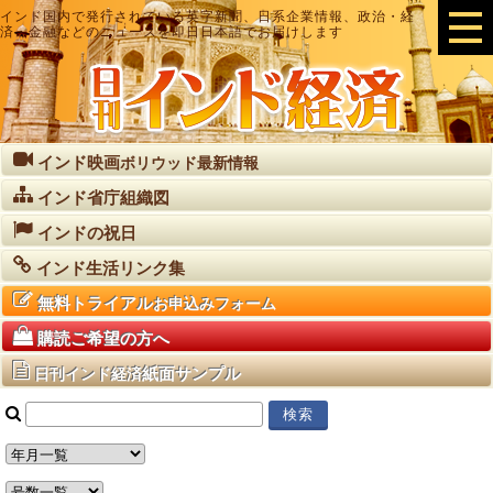
インド国内で発行されている英字新聞、日系企業情報、政治・経
済・金融などのニュースを即日日本語でお届けします
インド映画
ボリウッド最新情報
インド省庁組織図
インドの祝日
インド生活リンク集
無料トライアル
お申込みフォーム
購読ご希望の方へ
紙面サンプル
日刊インド経済