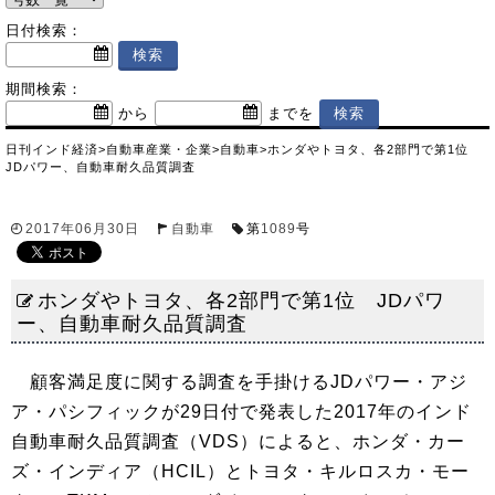
日付検索：
期間検索：
から
までを
日刊インド経済
>
自動車産業・企業
>
自動車
>
ホンダやトヨタ、各2部門で第1位
JDパワー、自動車耐久品質調査
2017年06月30日
自動車
第
1089
号
ホンダやトヨタ、各2部門で第1位 JDパワ
ー、自動車耐久品質調査
顧客満足度に関する調査を手掛けるJDパワー・アジ
ア・パシフィックが29日付で発表した2017年のインド
自動車耐久品質調査（VDS）によると、ホンダ・カー
ズ・インディア（HCIL）とトヨタ・キルロスカ・モー