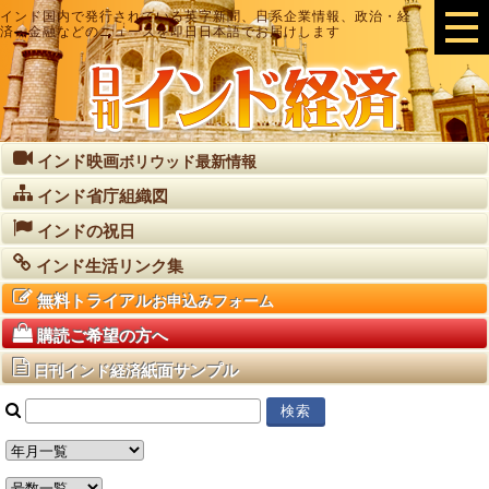
インド国内で発行されている英字新聞、日系企業情報、政治・経
済・金融などのニュースを即日日本語でお届けします
インド映画
ボリウッド最新情報
インド省庁組織図
インドの祝日
インド生活リンク集
無料トライアル
お申込みフォーム
購読ご希望の方へ
紙面サンプル
日刊インド経済