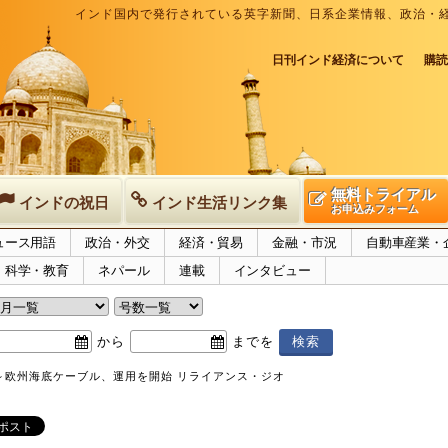
インド国内で発行されている英字新聞、日系企業情報、政治・
日刊インド経済について
購読
無料トライアル
インドの祝日
インド生活リンク集
お申込みフォーム
ュース用語
政治・外交
経済・貿易
金融・市況
自動車産業・
科学・教育
ネパール
連載
インタビュー
から
までを
～欧州海底ケーブル、運用を開始 リライアンス・ジオ