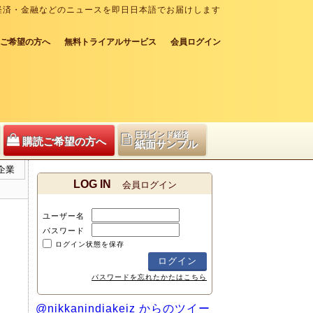
経済・金融などのニュースを即日日本語でお届けします
ご希望の方へ
無料トライアルサービス
会員ログイン
日刊インド経済
購読ご希望の方へ
紙面サンプル
企業
LOG IN
会員ログイン
ユーザー名
パスワード
ログイン状態を保存
パスワードを忘れたかたはこちら
@nikkanindiakeiz からのツイー