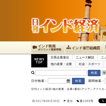
インド映画
インド省庁組織図
ボリウッド最新情報
日系企業進出
ニュース解説
ニ
NEWS
TOP
他の産業・企業
社会・スポーツ
日付検索：
期間検索：
日刊インド経済
>
他の産業・企業
>
通信
>
アジア～アフリカ
2017年06月30日
通信
第
1089
号