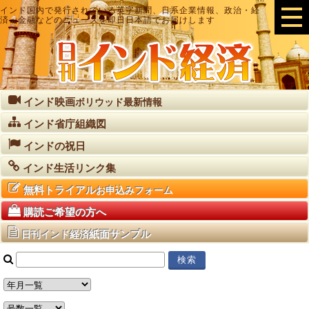
インド国内で発行されている英字新聞、日系企業情報、政治・経
済・金融などのニュースを即日日本語でお届けします
インド映画
ボリウッド最新情報
インド省庁組織図
インドの祝日
インド生活リンク集
無料トライアル
お申込みフォーム
購読ご希望の方へ
紙面サンプル
日刊インド経済