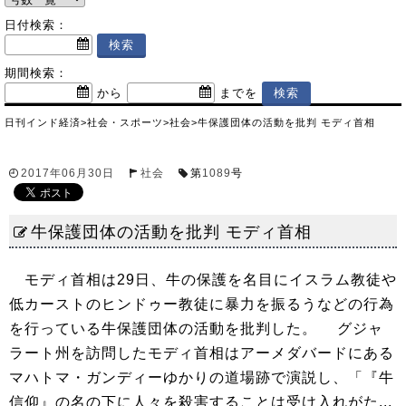
日付検索：
期間検索：
から
までを
日刊インド経済
>
社会・スポーツ
>
社会
>
牛保護団体の活動を批判 モディ首相
2017年06月30日
社会
第
1089
号
牛保護団体の活動を批判 モディ首相
モディ首相は29日、牛の保護を名目にイスラム教徒や
低カーストのヒンドゥー教徒に暴力を振るうなどの行為
を行っている牛保護団体の活動を批判した。 グジャ
ラート州を訪問したモディ首相はアーメダバードにある
マハトマ・ガンディーゆかりの道場跡で演説し、「『牛
信仰』の名の下に人々を殺害することは受け入れがた...