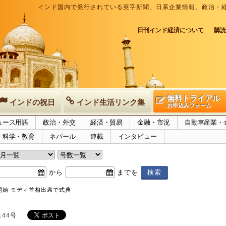
インド国内で発行されている英字新聞、日系企業情報、政治・
日刊インド経済について
購読
無料トライアル
インドの祝日
インド生活リンク集
お申込みフォーム
ュース用語
政治・外交
経済・貿易
金融・市況
自動車産業・
科学・教育
ネパール
連載
インタビュー
から
までを
開始 モディ首相出席で式典
144
号