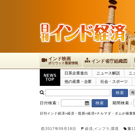
インド映画
インド省庁組織図
ボリウッド最新情報
日系企業進出
ニュース解説
ニ
NEWS
TOP
他の産業・企業
社会・スポーツ
日付検索：
期間検索：
日刊インド経済
>
経済・貿易
>
経済
>
ナルマダ・ダムが操業
2017年09月18日
経済
,
インフラ
,
環境
第
1