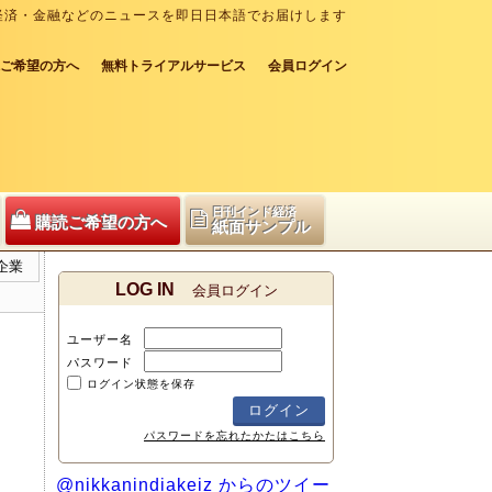
経済・金融などのニュースを即日日本語でお届けします
ご希望の方へ
無料トライアルサービス
会員ログイン
日刊インド経済
購読ご希望の方へ
紙面サンプル
企業
LOG IN
会員ログイン
ユーザー名
パスワード
ログイン状態を保存
パスワードを忘れたかたはこちら
@nikkanindiakeiz からのツイー