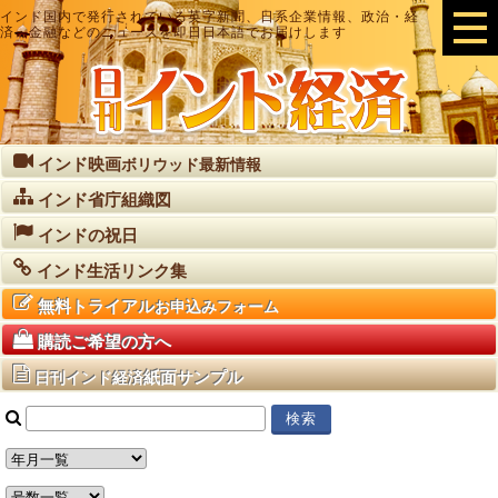
インド国内で発行されている英字新聞、日系企業情報、政治・経
済・金融などのニュースを即日日本語でお届けします
インド映画
ボリウッド最新情報
インド省庁組織図
インドの祝日
インド生活リンク集
無料トライアル
お申込みフォーム
購読ご希望の方へ
紙面サンプル
日刊インド経済