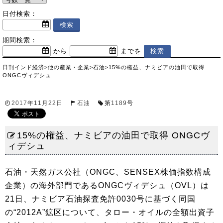
日付検索：
期間検索：
から
までを
日刊インド経済
>
他の産業・企業
>
石油
>
15%の権益、ナミビアの油田で取得
ONGCヴィデシュ
2017年11月22日
石油
第
1189
号
15%の権益、ナミビアの油田で取得 ONGCヴ
ィデシュ
石油・天然ガス公社（ONGC、SENSEX株価指数構成
企業）の海外部門であるONGCヴィデシュ（OVL）は
21日、ナミビア石油探査免許0030号に基づく同国
の“2012A”鉱区について、タロー・オイルの全額出資子