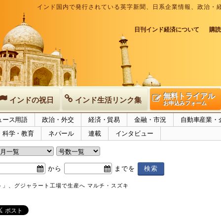
インド国内で発行されている英字新聞、日系企業情報、政治・
日刊インド経済について
購読
無料トライアル
インドの祝日
インド生活リンク集
お申込みフォーム
ュース用語
政治・外交
経済・貿易
金融・市況
自動車産業・
科学・教育
ネパール
連載
インタビュー
から
までを
ト」、グジャラート工場で生産へ マルチ・スズキ