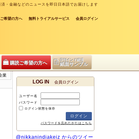
経済・金融などのニュースを即日日本語でお届けします
ご希望の方へ
無料トライアルサービス
会員ログイン
日刊インド経済
購読ご希望の方へ
紙面サンプル
企業
LOG IN
会員ログイン
ユーザー名
パスワード
ログイン状態を保存
パスワードを忘れたかたはこちら
@nikkanindiakeiz からのツイー