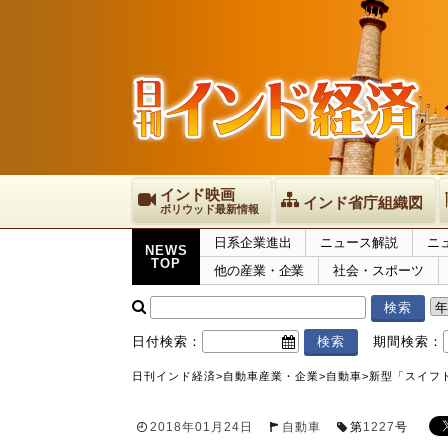
インド映画
インド省庁組織図
ボリウッド最新情報
日系企業進出
ニュース解説
ニ
NEWS
TOP
他の産業・企業
社会・スポーツ
日付検索：
期間検索：
日刊インド経済
>
自動車産業・企業
>
自動車
>
新型「スイフ
2018年01月24日
自動車
第
1227
号