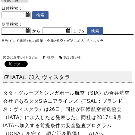
日付検索：
期間検索：
から
までを
日刊インド経済
>
他の産業・企業
>
航空
>
IATAに加入 ヴィスタラ
2018年04月27日
航空
第
1289
号
IATAに加入 ヴィスタラ
タタ・グループとシンガポール航空（SIA）の合弁航空
会社であるタタSIAエアラインズ（TSAL：ブランド
名：ヴィスタラ）は26日、同社が国際航空運送協会
（IATA）に加入したと発表した。同社は2017年9月、
IATAへ加入する前提条件の安全監査プログラム
（IOSA）を完了。認定証を取得し、IATAへ...