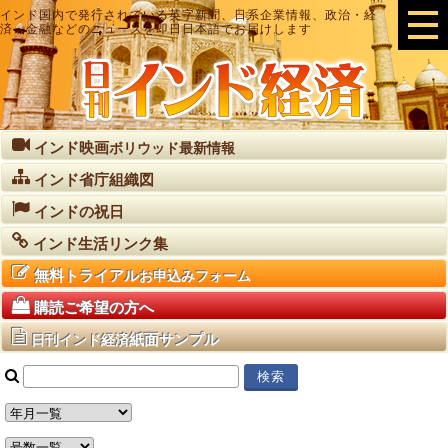
インド国内で発行されている英字新聞、日系企業情報、政治・経
済・金融などのニュースを即日日本語でお届けします
インド映画
ボリウッド最新情報
インド省庁組織図
インドの祝日
インド生活リンク集
無料トライアル
お申込みフォーム
購読ご希望の方へ
紙面サンプル
日刊インド経済