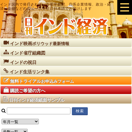
インド国内で発行されている英字新聞、日系企業情報、政治・経
済・金融などのニュースを即日日本語でお届けします
インド映画
ボリウッド最新情報
インド省庁組織図
インドの祝日
インド生活リンク集
無料トライアル
お申込みフォーム
購読ご希望の方へ
紙面サンプル
日刊インド経済