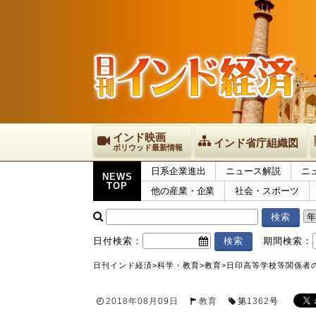
インド映画
インド省庁組織図
ボリウッド最新情報
日系企業進出
ニュース解説
ニ
NEWS
TOP
他の産業・企業
社会・スポーツ
日付検索：
期間検索：
日刊インド経済
>
科学・教育
>
教育
>
日印高等学校等関係者
2018年08月09日
教育
第
1362
号