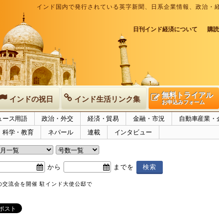
インド国内で発行されている英字新聞、日系企業情報、政治・
日刊インド経済について
購読
無料トライアル
インドの祝日
インド生活リンク集
お申込みフォーム
ュース用語
政治・外交
経済・貿易
金融・市況
自動車産業・
科学・教育
ネパール
連載
インタビュー
から
までを
の交流会を開催 駐インド大使公邸で