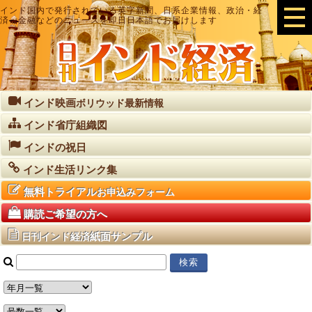
インド国内で発行されている英字新聞、日系企業情報、政治・経
済・金融などのニュースを即日日本語でお届けします
インド映画
ボリウッド最新情報
インド省庁組織図
インドの祝日
インド生活リンク集
無料トライアル
お申込みフォーム
購読ご希望の方へ
紙面サンプル
日刊インド経済