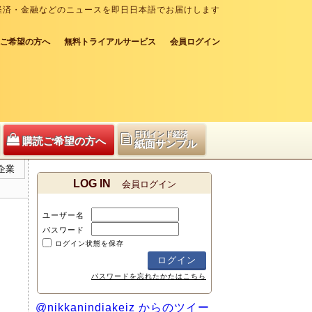
経済・金融などのニュースを即日日本語でお届けします
ご希望の方へ
無料トライアルサービス
会員ログイン
日刊インド経済
購読ご希望の方へ
紙面サンプル
企業
LOG IN
会員ログイン
ユーザー名
パスワード
ログイン状態を保存
パスワードを忘れたかたはこちら
@nikkanindiakeiz からのツイー