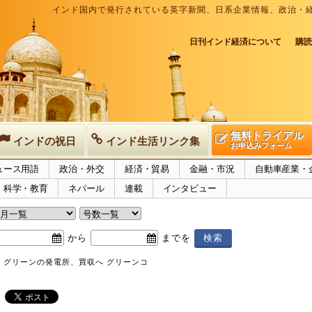
インド国内で発行されている英字新聞、日系企業情報、政治・
日刊インド経済について
購読
無料トライアル
インドの祝日
インド生活リンク集
お申込みフォーム
ュース用語
政治・外交
経済・貿易
金融・市況
自動車産業・
科学・教育
ネパール
連載
インタビュー
から
までを
・グリーンの発電所、買収へ グリーンコ