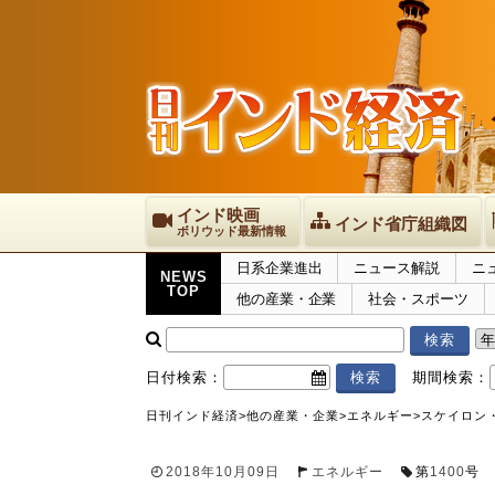
インド映画
インド省庁組織図
ボリウッド最新情報
日系企業進出
ニュース解説
ニ
NEWS
TOP
他の産業・企業
社会・スポーツ
日付検索：
期間検索：
日刊インド経済
>
他の産業・企業
>
エネルギー
>
スケイロン
2018年10月09日
エネルギー
第
1400
号