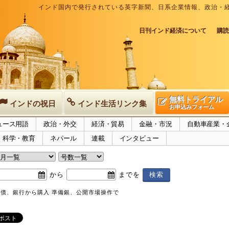
インド国内で発行されている英字新聞、日系企業情報、政治・
日刊インド経済について
購読
無料トライアル
インドの祝日
インド生活リンク集
お申込みフォーム
ュース用語
政治・外交
経済・貿易
金融・市況
自動車産業・
科学・教育
ネパール
連載
インタビュー
から
までを
発国債、銀行から購入 準備銀、公開市場操作で