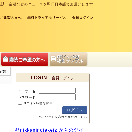
経済・金融などのニュースを即日日本語でお届けします
ご希望の方へ
無料トライアルサービス
会員ログイン
日刊インド経済
購読ご希望の方へ
紙面サンプル
企業
LOG IN
会員ログイン
ユーザー名
パスワード
ログイン状態を保存
パスワードを忘れたかたはこちら
@nikkanindiakeiz からのツイー