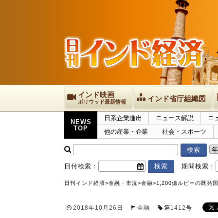
インド映画
インド省庁組織図
ボリウッド最新情報
日系企業進出
ニュース解説
ニ
NEWS
TOP
他の産業・企業
社会・スポーツ
日付検索：
期間検索：
日刊インド経済
>
金融・市況
>
金融
>
1,200億ルピーの既
2018年10月26日
金融
第
1412
号