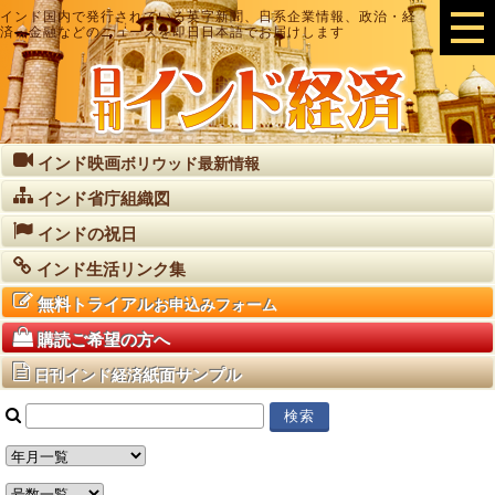
インド国内で発行されている英字新聞、日系企業情報、政治・経
済・金融などのニュースを即日日本語でお届けします
インド映画
ボリウッド最新情報
インド省庁組織図
インドの祝日
インド生活リンク集
無料トライアル
お申込みフォーム
購読ご希望の方へ
紙面サンプル
日刊インド経済