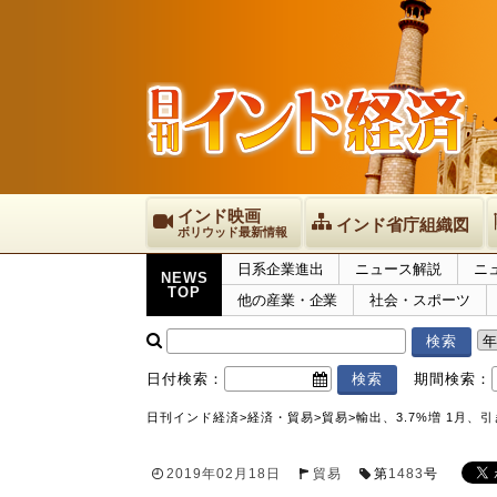
インド映画
インド省庁組織図
ボリウッド最新情報
日系企業進出
ニュース解説
ニ
NEWS
TOP
他の産業・企業
社会・スポーツ
日付検索：
期間検索：
日刊インド経済
>
経済・貿易
>
貿易
>
輸出、3.7%増 1月、
2019年02月18日
貿易
第
1483
号