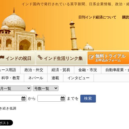
インド国内で発行されている英字新聞、日系企業情報、政治・
日刊インド経済について
購読
無料トライアル
インドの祝日
インド生活リンク集
お申込みフォーム
ュース用語
政治・外交
経済・貿易
金融・市況
自動車産業・
科学・教育
ネパール
連載
インタビュー
から
までを
引き続き低調