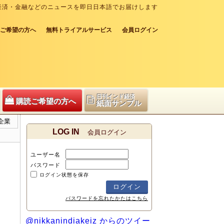
経済・金融などのニュースを即日日本語でお届けします
ご希望の方へ
無料トライアルサービス
会員ログイン
日刊インド経済
購読ご希望の方へ
紙面サンプル
企業
LOG IN
会員ログイン
ユーザー名
パスワード
ログイン状態を保存
パスワードを忘れたかたはこちら
@nikkanindiakeiz からのツイー