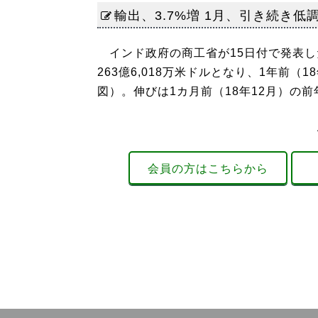
輸出、3.7%増 1月、引き続き低
インド政府の商工省が15日付で発表した
263億6,018万米ドルとなり、1年前（1
図）。伸びは1カ月前（18年12月）の前年同
会員の方はこちらから