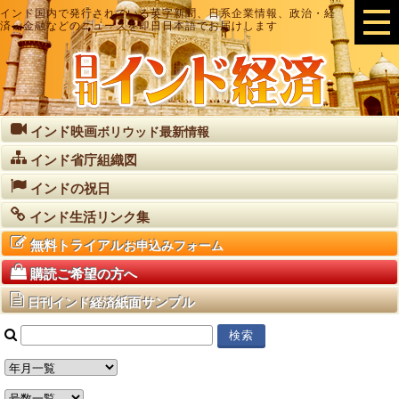
インド国内で発行されている英字新聞、日系企業情報、政治・経
済・金融などのニュースを即日日本語でお届けします
インド映画
ボリウッド最新情報
インド省庁組織図
インドの祝日
インド生活リンク集
無料トライアル
お申込みフォーム
購読ご希望の方へ
紙面サンプル
日刊インド経済