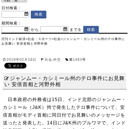
日付検索：
期間検索：
から
までを
日刊インド経済
>
社会・スポーツ
>
社会
>
ジャンムー・カシミール州のテロ事件に
お見舞い 安倍首相と河野外相
2019年02月18日
社会
,
外交
第
1483
号
ジャンムー・カシミール州のテロ事件にお見舞
い 安倍首相と河野外相
日本政府の外務省は15日、インド北部のジャンムー・
カシミール（J&K）州で発生したテロ事件について、安
倍首相がモディ首相に同日付でお見舞いのメッセージを
送ったと発表した。14日にJ&K州のプルワマで、インド