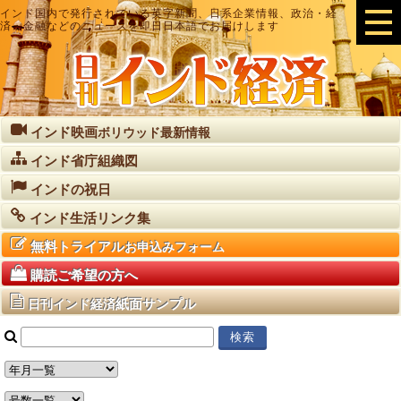
インド国内で発行されている英字新聞、日系企業情報、政治・経
済・金融などのニュースを即日日本語でお届けします
インド映画
ボリウッド最新情報
インド省庁組織図
インドの祝日
インド生活リンク集
無料トライアル
お申込みフォーム
購読ご希望の方へ
紙面サンプル
日刊インド経済