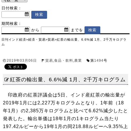
日付検索：
期間検索：
から
までを
日刊インド経済
>
経済・貿易
>
貿易
>
紅茶の輸出量、6.6%減 1月、2千万キログラ
ム
2019年03月06日
貿易
,
食品・飲料
,
農業
第
1494
号
紅茶の輸出量、6.6%減 1月、2千万キログラム
印政府の紅茶評議会は5日、インド産紅茶の輸出量が
2019年1月には2,227万キログラムとなり、1年前（18
年1月）の2,385万キログラムと比べて6.62%減少したと
発表した。輸出単価は18年1月の1キログラム当たり
197.42ルピーから19年1月の同218.88ルピーへ9.35%上