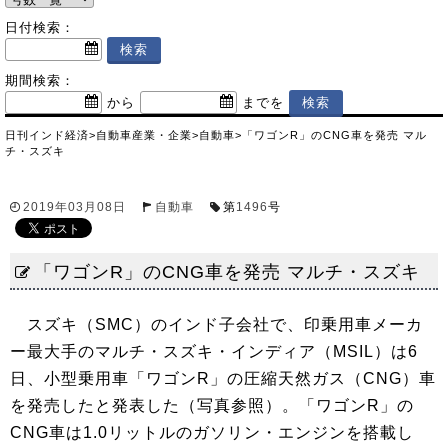
日付検索：
期間検索：
から
までを
日刊インド経済
>
自動車産業・企業
>
自動車
>
「ワゴンR」のCNG車を発売 マル
チ・スズキ
2019年03月08日
自動車
第
1496
号
「ワゴンR」のCNG車を発売 マルチ・スズキ
スズキ（SMC）のインド子会社で、印乗用車メーカ
ー最大手のマルチ・スズキ・インディア（MSIL）は6
日、小型乗用車「ワゴンR」の圧縮天然ガス（CNG）車
を発売したと発表した（写真参照）。「ワゴンR」の
CNG車は1.0リットルのガソリン・エンジンを搭載し