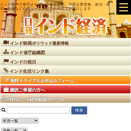
インド国内で発行されている英字新聞、日系企業情報、政治・経
済・金融などのニュースを即日日本語でお届けします
インド映画
ボリウッド最新情報
インド省庁組織図
インドの祝日
インド生活リンク集
無料トライアル
お申込みフォーム
購読ご希望の方へ
紙面サンプル
日刊インド経済