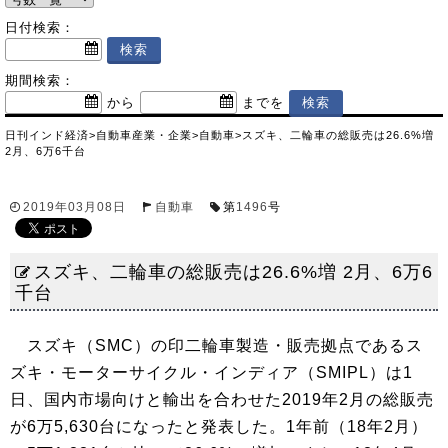
日付検索：
期間検索：
から
までを
日刊インド経済
>
自動車産業・企業
>
自動車
>
スズキ、二輪車の総販売は26.6%増
2月、6万6千台
2019年03月08日
自動車
第
1496
号
スズキ、二輪車の総販売は26.6%増 2月、6万6
千台
スズキ（SMC）の印二輪車製造・販売拠点であるス
ズキ・モーターサイクル・インディア（SMIPL）は1
日、国内市場向けと輸出を合わせた2019年2月の総販売
が6万5,630台になったと発表した。1年前（18年2月）