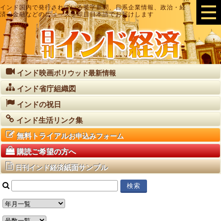
インド国内で発行されている英字新聞、日系企業情報、政治・経
済・金融などのニュースを即日日本語でお届けします
インド映画
ボリウッド最新情報
インド省庁組織図
インドの祝日
インド生活リンク集
無料トライアル
お申込みフォーム
購読ご希望の方へ
紙面サンプル
日刊インド経済