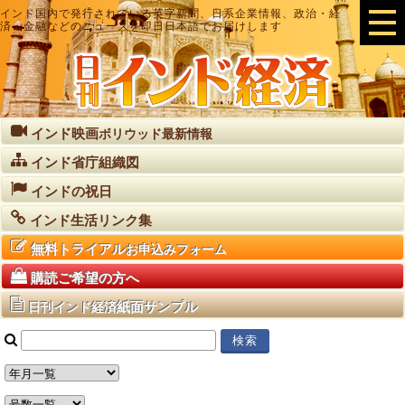
インド国内で発行されている英字新聞、日系企業情報、政治・経
済・金融などのニュースを即日日本語でお届けします
インド映画
ボリウッド最新情報
インド省庁組織図
インドの祝日
インド生活リンク集
無料トライアル
お申込みフォーム
購読ご希望の方へ
紙面サンプル
日刊インド経済