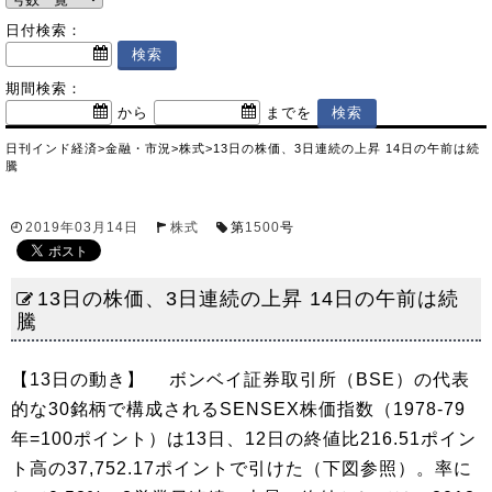
日付検索：
期間検索：
から
までを
日刊インド経済
>
金融・市況
>
株式
>
13日の株価、3日連続の上昇 14日の午前は続
騰
2019年03月14日
株式
第
1500
号
13日の株価、3日連続の上昇 14日の午前は続
騰
【13日の動き】 ボンベイ証券取引所（BSE）の代表
的な30銘柄で構成されるSENSEX株価指数（1978-79
年=100ポイント）は13日、12日の終値比216.51ポイン
ト高の37,752.17ポイントで引けた（下図参照）。率に