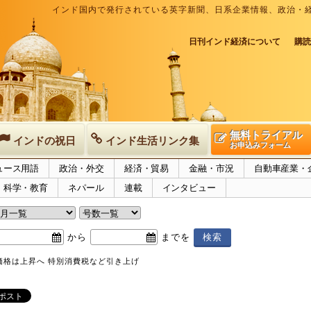
インド国内で発行されている英字新聞、日系企業情報、政治・
日刊インド経済について
購読
無料トライアル
インドの祝日
インド生活リンク集
お申込みフォーム
ュース用語
政治・外交
経済・貿易
金融・市況
自動車産業・
科学・教育
ネパール
連載
インタビュー
から
までを
価格は上昇へ 特別消費税など引き上げ