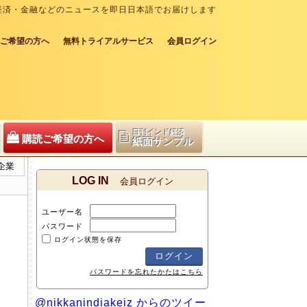
経済・金融などのニュースを即日日本語でお届けします
ご希望の方へ
無料トライアルサービス
会員ログイン
日刊インド経済
購読ご希望の方へ
紙面サンプル
企業
LOG IN
会員ログイン
ユーザー名
パスワード
ログイン状態を保存
パスワードを忘れたかたはこちら
@nikkanindiakeiz からのツイー