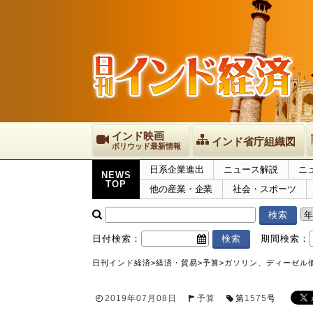
インド映画
インド省庁組織図
ボリウッド最新情報
日系企業進出
ニュース解説
ニ
NEWS
TOP
他の産業・企業
社会・スポーツ
日付検索：
期間検索：
日刊インド経済
>
経済・貿易
>
予算
>
ガソリン、ディーゼル
2019年07月08日
予算
第
1575
号